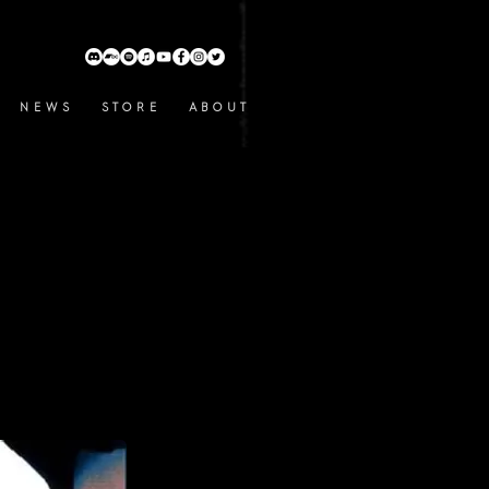
N E W S
S T O R E
A B O U T