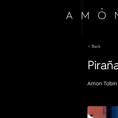
< Back
Pirañ
Amon Tobin