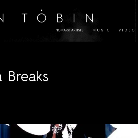
NOMARK ARTISTS
M U S I C
V I D E O
a Breaks